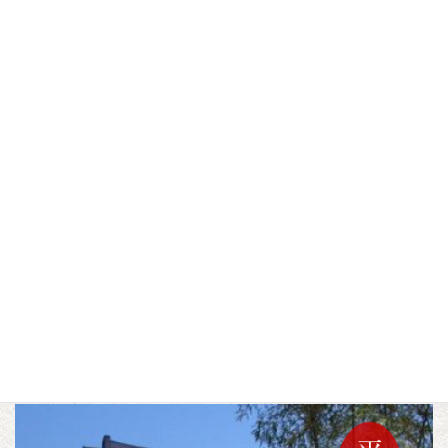
平賀テニスコート
平賀多目的広場
▼この記事をシェアする
F
T
L
a
w
i
c
i
n
スポット
施設
スポーツ
平賀地域
カテゴリー
,
,
,
e
t
e
b
t