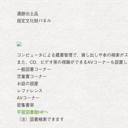
遺跡出土品
指定文化財パネル
コンピュータによる蔵書管理で、貸し出しや本の検索が
また、CD、ビデオ等の視聴ができるAVコーナーも設置
一般図書コーナー
児童書コーナー
お話の部屋
レファレンス
AVコーナー
密集書架
平賀図書館HPへ
（注）図書検索できます