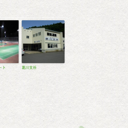
ート
葛川支所