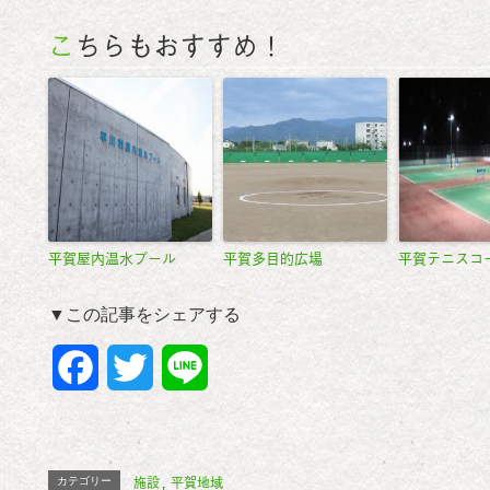
こちらもおすすめ！
平賀屋内温水プール
平賀多目的広場
平賀テニスコ
▼この記事をシェアする
F
T
L
a
w
i
c
i
n
施設
平賀地域
カテゴリー
,