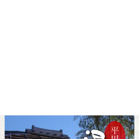
金屋中山間観光さくら
ひらかわ紅葉フォトコ
んぼ農園
ンテスト2024【10/12
～11/10】
▼この記事をシェアする
F
T
L
a
w
i
c
i
n
トピックス
宿泊・温泉
カテゴリー
,
e
t
e
b
t