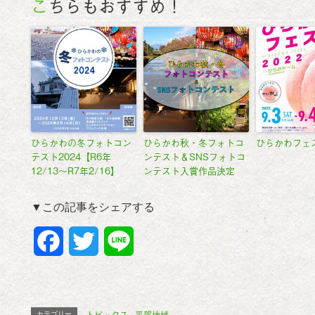
こちらもおすすめ！
ひらかわの冬フォトコン
ひらかわ秋・冬フォトコ
ひらかわフェス
テスト2024【R6年
ンテスト＆SNSフォトコ
12/13～R7年2/16】
ンテスト入賞作品決定
▼この記事をシェアする
F
T
L
a
w
i
c
i
n
カテゴリー