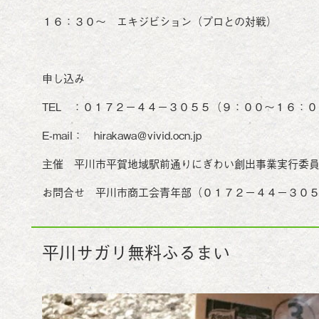
１６：３０～ エキジビション（プロとの対戦）
申し込み
TEL ：０１７２－４４－３０５５（９：００～１６：０
E-mail： hirakawa＠vivid.ocn.jp
主催 平川市平賀地域駅前通りにぎわい創出事業実行委
お問合せ 平川市商工会青年部（０１７２－４４－３０５
平川サガリ無料ふるまい