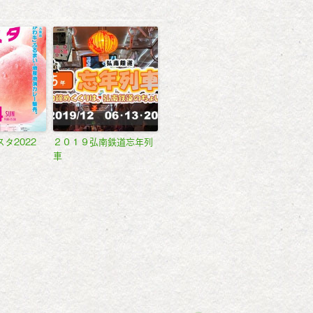
タ2022
２０１９弘南鉄道忘年列
車