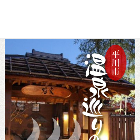
a
w
i
c
i
n
トピックス
尾上地域
カテゴリー
,
e
t
e
b
t
o
e
o
r
k