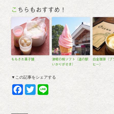
こちらもおすすめ！
ももさわ菓子舗
津軽の桃ソフト（道の駅
白金珈琲（プ
いかりがせき）
ヒー）
▼この記事をシェアする
F
T
L
a
w
i
c
i
n