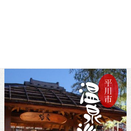
（アグリアス）
花まつり2026
▼この記事をシェアする
F
T
L
a
w
i
c
i
n
トピックス
カテゴリー
e
t
e
b
t
o
e
o
r
k