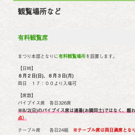
観覧場所など
有料観覧席
まつり本部となりに
有料観覧場所
を設置します。
【日時】
８
月２日(日)、８月３日(月)
両日 １７：００より入場可
【席数】
パイプイス席 各日326席
※8/2(日)のパイプイス席は連番(お隣同士)ではなく、
点）
テーブル席 各日24組
※テーブル席は両日満席とな