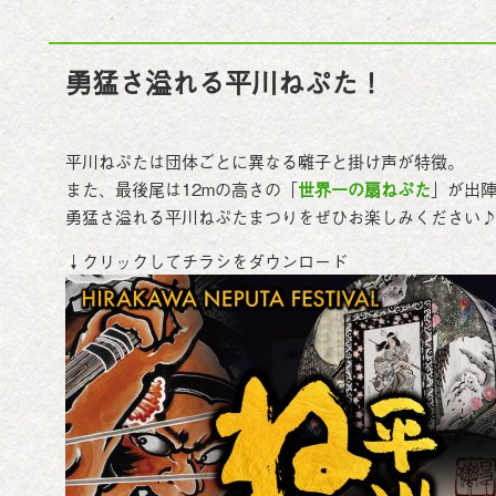
勇猛さ溢れる平川ねぷた！
平川ねぷたは団体ごとに異なる囃子と掛け声が特徴。
また、最後尾は12mの高さの「
世界一の扇ねぷた
」が出
勇猛さ溢れる平川ねぷたまつりをぜひお楽しみください
↓クリックしてチラシをダウンロード