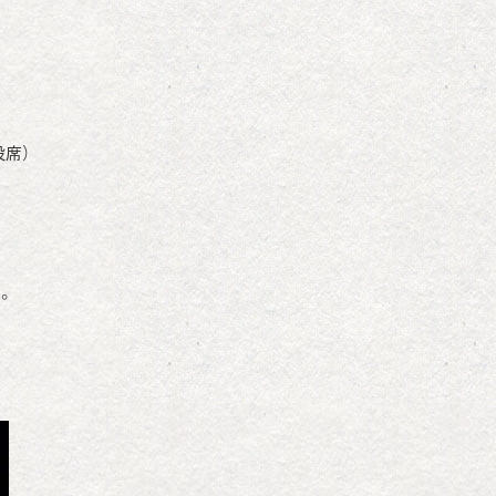
段席）
す。