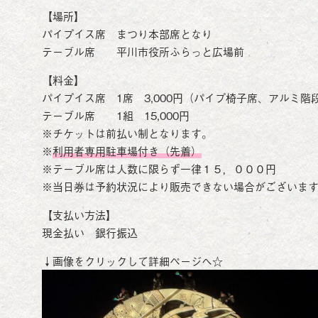
【場所】
パイプイス席 まつり本部席となり
テーブル席 平川市役所ふらっと広場前
【料金】
パイプイス席 1席 3,000円（パイプ椅子席、アルミ階
テーブル席 1組 15,000円
※チケットは前払い制となります。
※
利用者専用駐車場付き（先着）
※テーブル席は人数に限らず一律１５，０００円
※当日券は予約状況により販売できない場合がございま
【支払い方法】
現金払い 銀行振込
↓画像をクリックして詳細ページへ☆